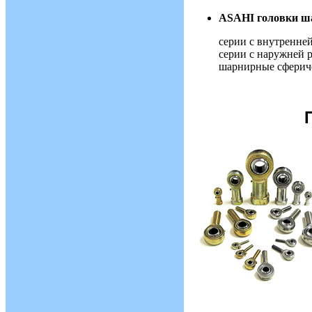
ASAHI головки ш
серии c внутренней
серии c наружней 
шарнирные сфериче