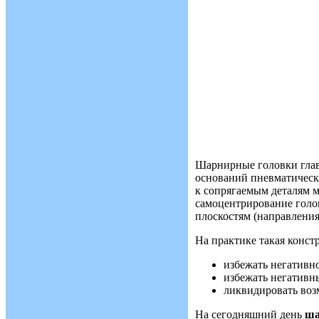
Шарнирные головки глав
оснований пневматическ
к сопрягаемым деталям 
самоцентрирование голо
плоскостям (направления
На практике такая конст
избежать негативн
избежать негативн
ликвидировать воз
На сегодняшний день
ша