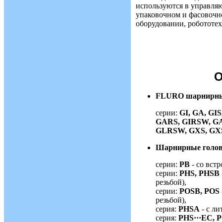
используются в управля
упаковочном и фасовочн
оборудовании, робототехн
О
FLURO шарнирны
серии:
GI, GA, GI
GARS, GIRSW, G
GLRSW, GXS, G
Шарнирные голо
cерии:
PB
- со вст
cерии:
PHS, PHSB
резьбой),
cерии:
POSB, POS
резьбой),
cерия:
PHSA
- с л
cерия:
PHS···EC, P