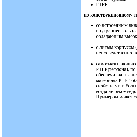
PTFE.
по конструкционному т
со встроенным вкл
внутреннее кольцо
обладающим высок
с литым корпусом (
непосредственно п
самосмазывающиес
PTFE(тефлона), по 
обеспечивая плавн
материала PTFE об
свойствами и боль
когда не рекомендо
Примером может сл