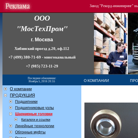
Завод "Рекорд-инжиниринг" в
Lib
ООО
Nature
Urban
"МосТехПром"
г. Москва
Хибинский проезд д.20, оф.112
+7 (499) 380-71-69 - многоканальный
+7 (985) 723-11-29
Последнее обновление:
О КОМПАНИИ
ПРО
Ноябрь 5, 2016 20:55
О компании
ПРОДУКЦИЯ
Подшипники
Подшипниковые узлы
Шарнирные головки
Каталоги и ссылки
Линейные технологии
Обгонные муфты